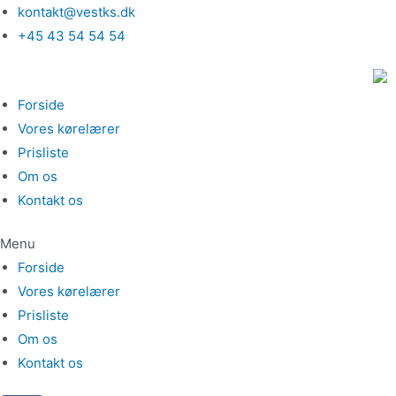
Gå
kontakt@vestks.dk
til
+45 43 54 54 54
indholdet
Forside
Vores kørelærer
Prisliste
Om os
Kontakt os
Menu
Forside
Vores kørelærer
Prisliste
Om os
Kontakt os