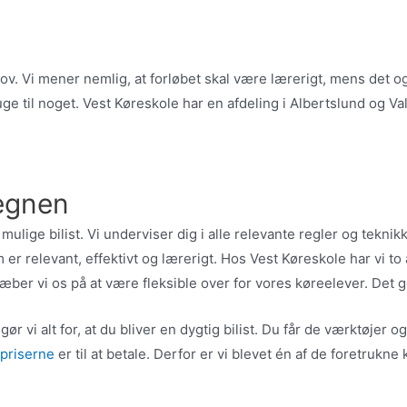
hov. Vi mener nemlig, at forløbet skal være lærerigt, mens det o
uge til noget. Vest Køreskole har en afdeling i Albertslund og V
tegnen
ulige bilist. Vi underviser dig i alle relevante regler og teknikk
om er relevant, effektivt og lærerigt. Hos Vest Køreskole har vi 
ber vi os på at være fleksible over for vores køreelever. Det 
vi alt for, at du bliver en dygtig bilist. Du får de værktøjer og 
priserne
er til at betale. Derfor er vi blevet én af de foretrukn