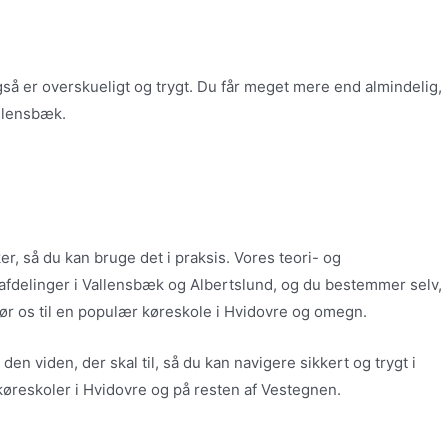
gså er overskueligt og trygt. Du får meget mere end almindelig,
allensbæk.
er, så du kan bruge det i praksis. Vores teori- og
to afdelinger i Vallensbæk og Albertslund, og du bestemmer selv,
gør os til en populær køreskole i Hvidovre og omegn.
den viden, der skal til, så du kan navigere sikkert og trygt i
e køreskoler i Hvidovre og på resten af Vestegnen.