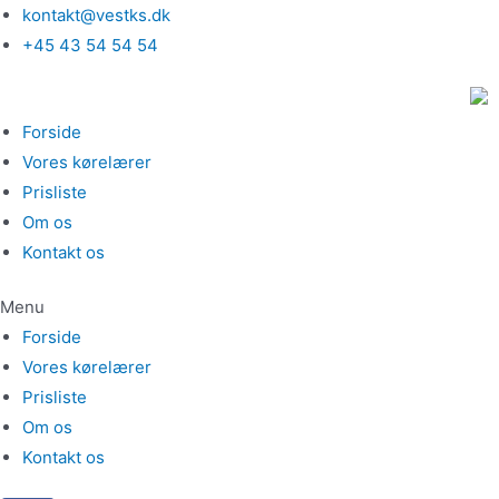
Gå
kontakt@vestks.dk
til
+45 43 54 54 54
indholdet
Forside
Vores kørelærer
Prisliste
Om os
Kontakt os
Menu
Forside
Vores kørelærer
Prisliste
Om os
Kontakt os